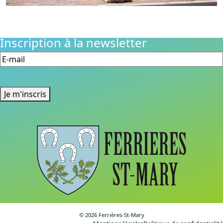
Inscription à la newsletter
E-
mail
(Nécessaire)
Je m'inscris
©️ 2026 Ferrières-St-Mary