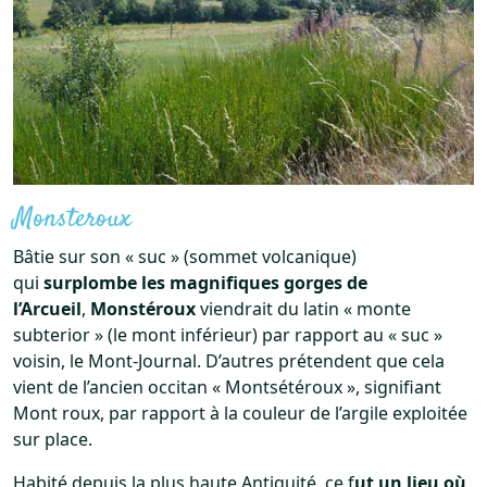
Monsteroux
Bâtie sur son « suc » (sommet volcanique)
qui
surplombe les magnifiques gorges de
l’Arcueil
,
Monstéroux
viendrait du latin « monte
subterior » (le mont inférieur) par rapport au « suc »
voisin, le Mont-Journal. D’autres prétendent que cela
vient de l’ancien occitan « Montsétéroux », signifiant
Mont roux, par rapport à la couleur de l’argile exploitée
sur place.
Habité depuis la plus haute Antiquité, ce f
ut un lieu où