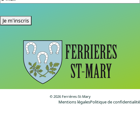
mail
(Nécessaire)
Je m'inscris
©️ 2026 Ferrières-St-Mary
Mentions légales
Politique de confidentialité